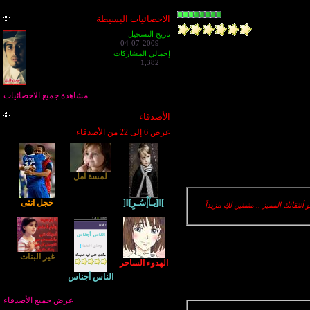
الاحصائيات البسيطة
تاريخ التسجيل
04-07-2009
إجمالي المشاركات
1,382
مشاهدة جميع الاحصائيات
الأصدقاء
عرض 6 إلى 22 من الأصدقاء
لمسة امل
]ǁ[يـآإْسُـرٍ]ǁ[
خجل انثى
تقآئك المميز .. متمنين لكِ مزيداً
غير البنات
الهدوء الساحر
الناس أجناس
عرض جميع الأصدقاء