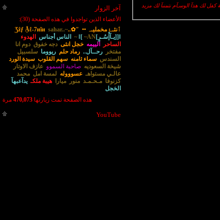
كفل لك هذآ الوسـآم نتمنىآ لك مزيد
آخر الزوار
الأعضاء الذين تواجدوا في هذه الصفحة (30):
ٱنثـﮱ مخمليـﮧ ••
"✿..Ʒẑƒ Ặℓ-7иĩи
sahar..~
]ǁ[يـآإْسُـرٍ]ǁ[
~AN~
الناس أجناس
الهدوء
الساحر
الييمه
خجل انثى
دجه خفوق
دوم انا
مفتخر
رحــآل..
رماد حلم
ريووما
سلسبيل
السندس
سماء ثامنه
سهم القلوب
سيدة الورد
شيخة السعوديه
صاحبة السموو
عازف الاوتار
عالـي مستواهـ
عسوووله
لمسة امل
محمد
كزنوفا
مـحـمـد
منور
ميارا
هيبة ملكـ
يدآعبهآ
الخجل
هذه الصفحة تمت زيارتها
470,073
مرة
YouTube