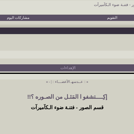
- فتنـة ضوء الـكآميرآت
التقويم
مشاركات اليوم
الإهداءات
«
:: عــدسهـ الأعضـــاء ::
|
-
»
إكِــــتشفو ا المَثـل من الصـوره ؟!!
قسم الصور - فتنـة ضوء الـكآميرآت