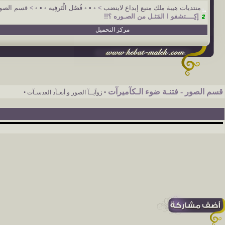
منتديات هيبة ملك منبع إبداع لاينضب
>
◦ • ◦ فُصُل الْتَرفِيه ◦ • ◦
>
قسم الصور 
إكِــــتشفو ا المَثـل من الصـوره ؟!!
مركز التحميل
قسم الصور - فتنـة ضوء الـكآميرآت
• زوآيــآ الصور و أبعـآد العدسـآت •