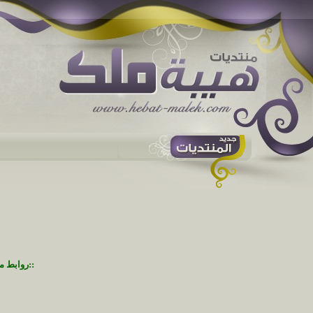
::روابط م