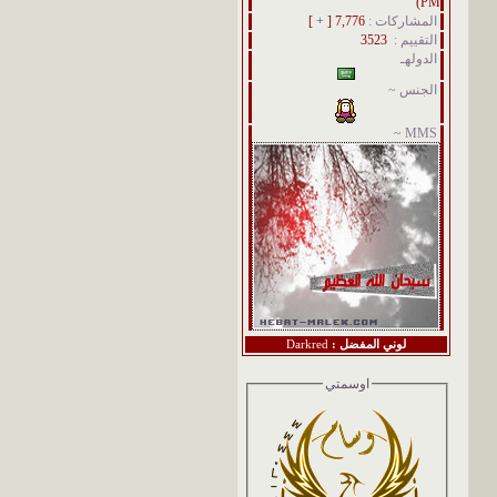
PM)
المشاركات :
7,776 [
+
]
التقييم :
3523
الدولهـ
الجنس ~
MMS ~
لوني المفضل :
Darkred
اوسمتي