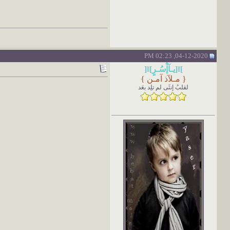
04-12-2020, 02:23 PM
]ǁ[يـآإْسُـرٍ]ǁ[
{
مـلآذ آمـن
}
لقلبُ إنثَى لم تلِد بعَد