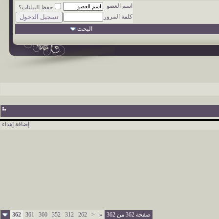
اسم العضو
حفظ البيانات؟
كلمة المرور
البحث
إضافة إهداء
صفحة 362 من 362
«
<
262
312
352
360
361
362