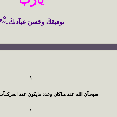
ْ*
توفيقكَ وحَسنَ عبآدتكَ..~
,’
سبحـآن الله عدد مـاكان وعدد مايكون عدد الحركــآت 
,’