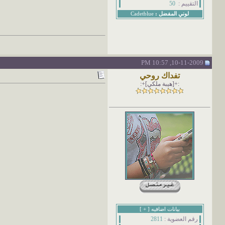
التقييم :
50
لوني المفضل :
Cadetblue
10-11-2009, 10:57 PM
تفداك روحي
:+[هيبة ملكي]+:
بيانات اضافيه [
+
]
رقم العضوية :
2811