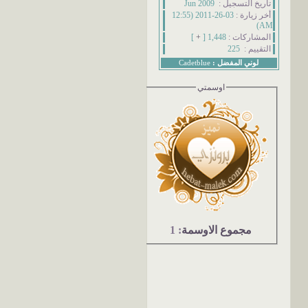
تاريخ التسجيل :
Jun 2009
أخر زيارة :
03-26-2011 (12:55
AM)
المشاركات :
1,448 [
+
]
التقييم :
225
لوني المفضل :
Cadetblue
اوسمتي
مجموع الاوسمة
: 1