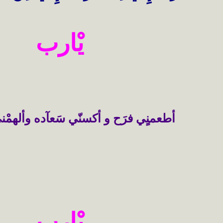
يْارب
أطعمنٍي فرَح و أكسنّي سَعآده وألهمْني
يْارب