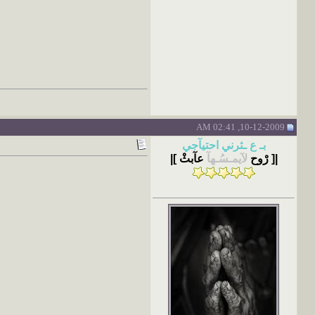
10-12-2009, 02:41 AM
بـ ع ـثرني احتيآجي
|[ رْوح
لآيمـسُـهآ
عآبثْ ]|