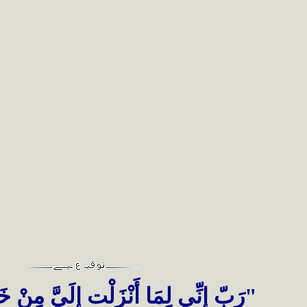
"
رَبّ إِنِّي لِمَا أَنْزَلْت إِلَيَّ مِنْ