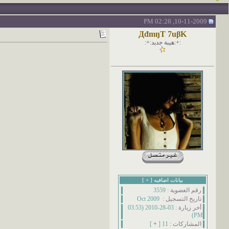
10-11-2009, 02:28 PM
ДđmŋT 7uβK
:+:هيبة جديد:+:
بيانات اضافيه [
+
]
رقم العضوية :
3559
تاريخ التسجيل :
Oct 2009
أخر زيارة :
03-28-2010 (03:53
PM)
المشاركات :
11 [
+
]