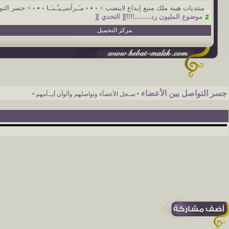
منتديات هيبة ملك منبع إبداع لاينضب
>
◦ • ◦ مـَـرآسـِـيـٌـنـَـا ◦ • ◦
>
جسر التو
موضوع المليون رد........!!!!][ التحدي ][
مركز التحميل
جسر التواصل بين الأعضاء
• سـجل الأعضآء وتواصلهم وألوآن أيــآمهم •