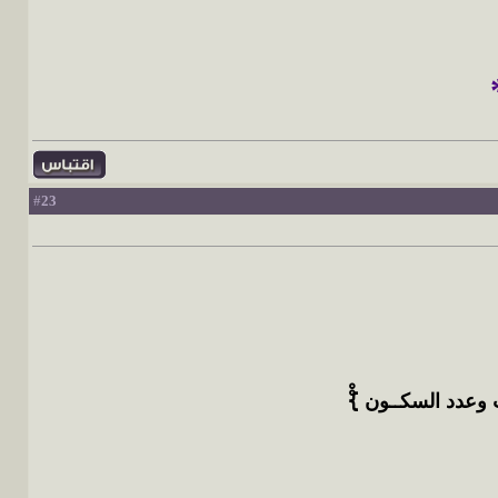
23
#
وعدد السكــون }ْْ