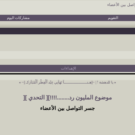
اصل بين الأعضاء
التقويم
مشاركات اليوم
الإهداءات
«
يا للدهشة !
|
~||هـنـــــــــــــــــــآ تَهَآنِي عِيْد آَلْفِطْر آَلْمُبَآرَكـ ||~
»
موضوع المليون رد........!!!!][ التحدي ][
جسر التواصل بين الأعضاء