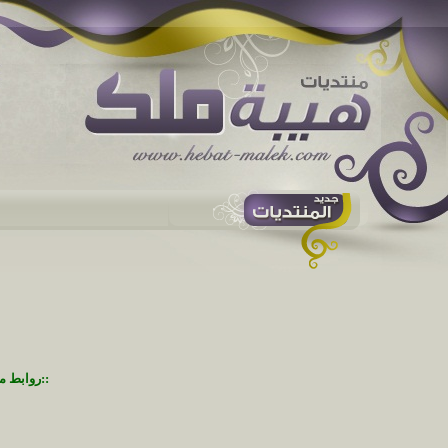
::روابط م