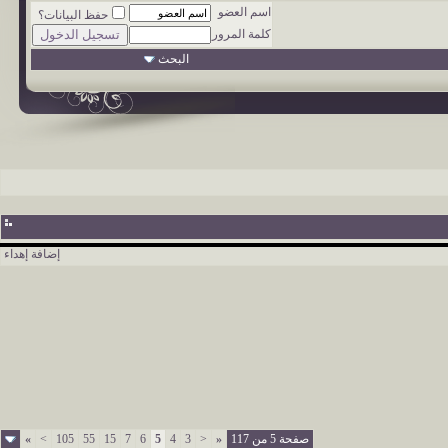
اسم العضو
حفظ البيانات؟
كلمة المرور
البحث
إضافة إهداء
صفحة 5 من 117
«
<
3
4
5
6
7
15
55
105
>
»