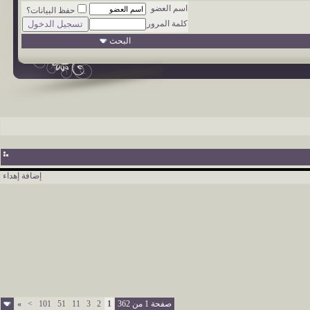
اسم العضو
حفظ البيانات؟
كلمة المرور
البحث
إضافة إهداء
صفحة 1 من 362
1
2
3
11
51
101
>
»