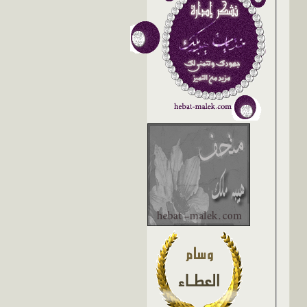
ريووما
اهلا وسهلا احلى بنوته بس كيف...
09-27-2009,
05:01 PM
الهدوء الساحر
... أحمـ أحمـ .. .. المثل...
09-28-2009,
01:05 AM
ريووما
فديت الذكيه انا اكيد صحين...
09-28-2009,
02:29 AM
الهدوء الساحر
.. ــهــههههههههههههههههههههـ...
09-28-2009,
AM
wiD
ههههههههههههههههه اصلا من...
09-28-2009,
03:24 AM
الهدوء الساحر
ــهههههههههههههههههههههههههـ ...
09-28-2009,
wiD
هههههههههه شكلهـ كذا ...
09-28-2009,
03:33 AM
الهدوء الساحر
هههههههههههههههههههههههه ...
09-28-2009,
6 AM
iD
http://www.deeiaar.org/upload/...
09-28-2009,
03:43 AM
ريووما
هههههههههههههههههههههههههههههه...
09-28-2009,
AM
άjмℓ eηšάηђ
العيـــــــن ماتعــلآ على...
09-28-2009,
03:56 AM
الهدوء الساحر
ـهههههههههههههـ .. .. لبى...
09-28-2009,
08:36 AM
ريووما
كيف لكان خيتو احم احم . ...
09-28-2009,
01:19 PM
wiD
جيت جيب مسوين...
09-28-2009,
05:01 PM
مهستر والله يستر
يلا وش هل مثل ترى شوي صعب...
09-28-2009,
مهستر والله يستر
وين الناس معقول ما أحد يعرفها...
09-28-2009,
]ǁ[يـآإْسُـرٍ]ǁ[
صورة قدر والغطآ مقلوب ويآه ...
09-28-2009,
 PM
wiD
اللهـ مثلـ مرهـ سهلـ ...
09-28-2009,
06:34 PM
]ǁ[يـآإْسُـرٍ]ǁ[
^ ^ ^ قامت تنصب منيره ...
09-28-2009,
06:37 PM
wiD
هههههههههههههه طـآيب آنا...
09-28-2009,
06:45 PM
ريووما
ماشاء الله تحمستوا وكذا مثل...
09-28-2009,
07:14 PM
]ǁ[يـآإْسُـرٍ]ǁ[
^ ^ ^ أبصملك بالعشره...
09-28-2009,
08:38 PM