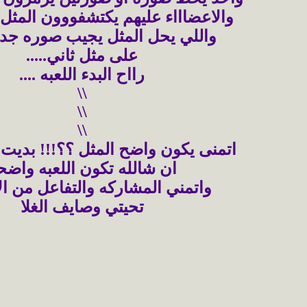
والاعضاااء عليهم يكتشفووون المثل
واللي يحل المثل يجيب صوره جدي
على مثل ثاني.....
رااح البدء اللعبه ....
0
\\
\\
10
\\
اتمنى يكون واضح المثل ؟؟!!! بديت
10
ان شالله تكون اللعبه واضح
واتمني المشاركه والتفاعل من ال
تحيتي وصايف الغلا
03:36
10:4
03: