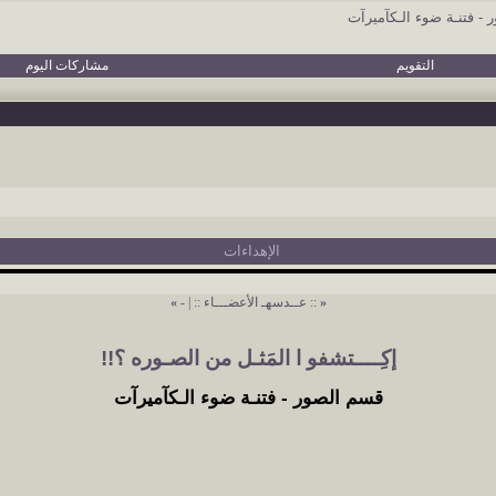
- فتنـة ضوء الـكآميرآت
التقويم
مشاركات اليوم
الإهداءات
«
:: عــدسهـ الأعضـــاء ::
|
-
»
إكِــــتشفو ا المَثـل من الصـوره ؟!!
قسم الصور - فتنـة ضوء الـكآميرآت