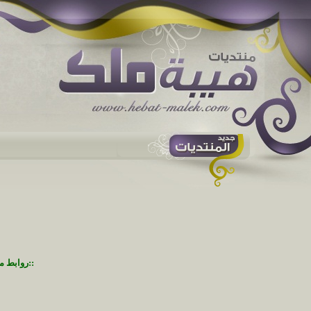
::روابط م