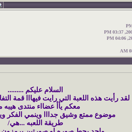
03:37 PM
04:06 PM
08
09:46 PM
01:36 AM
1
السلام عليكم .........
لقد رأيت هذه اللعبة التي رايت فيهااا قمة الت
07:25 PM
معكم يأأ عضااء منتدى هيبه 
03:5
موضوع ممتع وشيق جدااا وينمي الفكر وير
طريقة اللعبه ...هي/
واحد يحط صوره او صورتين يرمزون ل