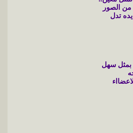
 من الصور
ده تدل
 بمثل سهل
ه
اعضااء