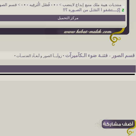
منتديات هيبة ملك منبع إبداع لاينضب
>
◦ • ◦ فُصُل الْتَرفِيه ◦ • ◦
>
قسم الصور 
إكِــــتشفو ا المَثـل من الصـوره ؟!!
مركز التحميل
قسم الصور - فتنـة ضوء الـكآميرآت
• زوآيــآ الصور و أبعـآد العدسـآت •