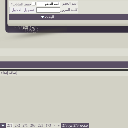
اسم العضو
حفظ البيانات؟
كلمة المرور
البحث
إضافة إهداء
صفحة 273 من 273
«
<
173
223
263
271
272
273