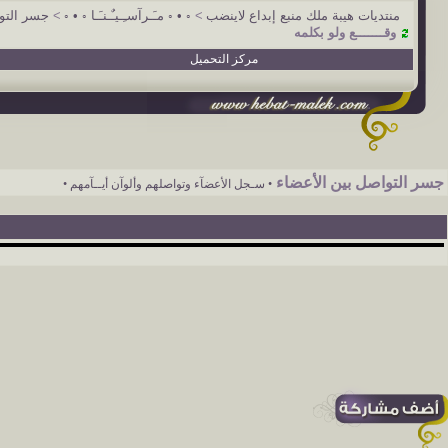
منتديات هيبة ملك منبع إبداع لاينضب
>
◦ • ◦ مـَـرآسـِـيـٌـنـَـا ◦ • ◦
>
جسر التو
وقـــــــع ولو بكلمه
مركز التحميل
جسر التواصل بين الأعضاء
• سـجل الأعضآء وتواصلهم وألوآن أيــآمهم •