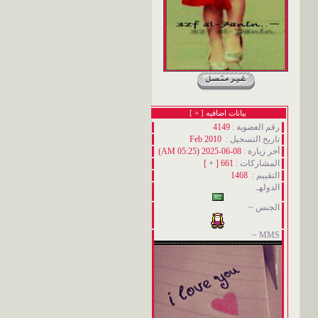
بيانات اضافيه [
+
]
رقم العضوية :
4149
تاريخ التسجيل :
Feb 2010
أخر زيارة :
08-06-2025 (05:25 AM)
المشاركات :
661 [
+
]
التقييم :
1468
الدولهـ
الجنس ~
MMS ~