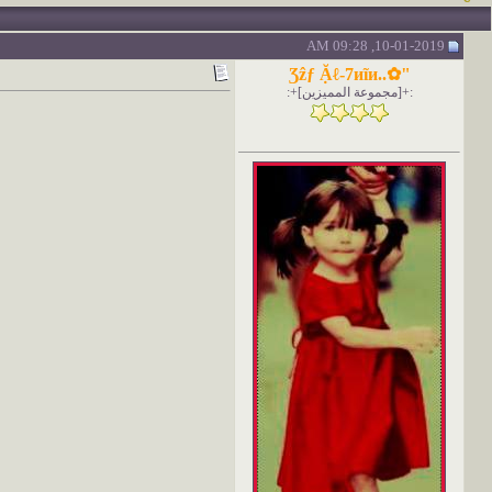
10-01-2019, 09:28 AM
"✿..Ʒẑƒ Ặℓ-7иĩи
:+[مجموعة المميزين]+: