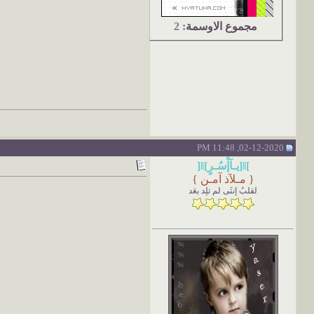
مجموع الاوسمة
: 2
02-12-2020, 11:48 PM
]ǁ[يـآإْسُـرٍ]ǁ[
{
مـلآذ آمـن
}
لقلبُ إنثَى لم تلِد بعَد