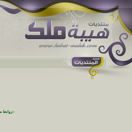
::روابط م