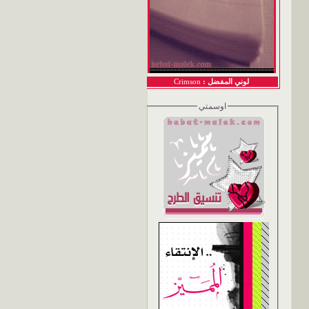
لوني المفضل :
Crimson
اوسمتي