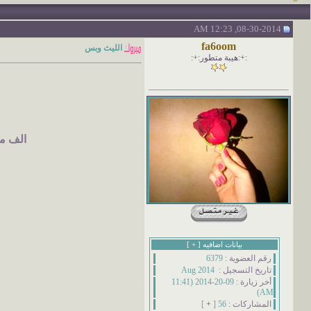
08-30-2014, 12:23 AM
fa6oom
الليث وبس
:+:هيبة متطور:+:
الف مب
بيانات اضافيه [
+
]
رقم العضوية :
6379
تاريخ التسجيل :
Aug 2014
أخر زيارة :
09-20-2014 (11:41
AM)
المشاركات :
56 [
+
]