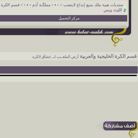
منتديات هيبة ملك منبع إبداع لاينضب
>
◦ • ◦ مملگـة آدم ◦ • ◦
>
قسم الكرة ال
الليث وبس
مركز التحميل
قسم الكرة الخليجية والعربية
أرض الملعــب لــ عشآق الكره