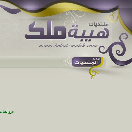
::روابط م