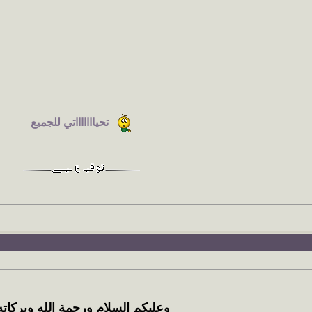
تحياااااااتي للجميع
وعليكم السلام ورحمة الله وبركاته