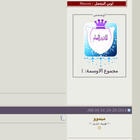
لوني المفضل :
Maroon
اوسمتي
مجموع الاوسمة
: 1
10-28-2014, 09:54 AM
ميموو
:+:هيبة جديد:+: