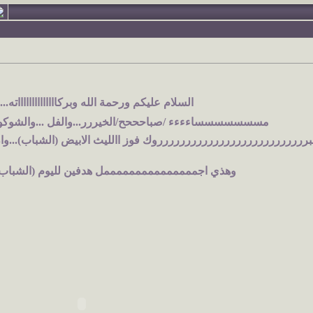
السلام عليكم ورحمة الله وبركااااااااااااااته....
مسسسسسسساءءءء /صباحححح/الخيررر...والفل ...والشوكولات
ررررررررررررررررررررررررررروك فوز االليث الابيض (الشباب)...وان ش
وهذي اجمممممممممممممممل هدفين لليوم (الشباب -