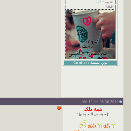
التقييم :
125
MMS ~
لوني المفضل :
Cadetblue
08-30-2014, 12:44 AM
هيبة ملكـ
+:[ مـؤسس الـمـوقـع] :+