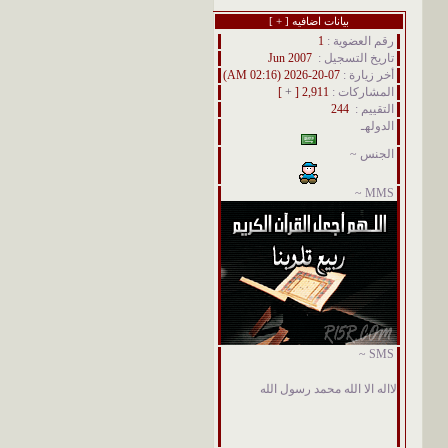
بيانات اضافيه [
+
]
رقم العضوية :
1
تاريخ التسجيل :
Jun 2007
أخر زيارة :
07-20-2026 (02:16 AM)
المشاركات :
2,911 [
+
]
التقييم :
244
الدولهـ
الجنس ~
MMS ~
SMS ~
لااله الا الله محمد رسول الله