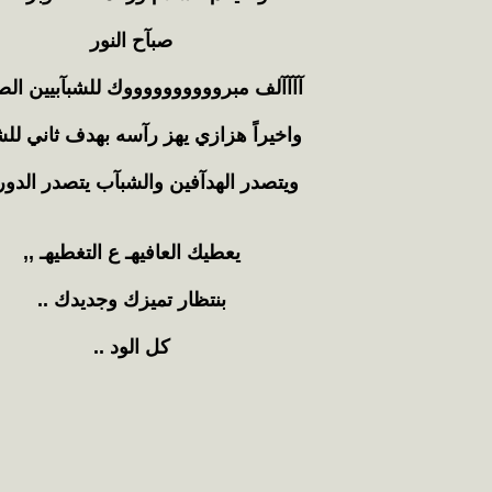
صبآح النور
آآآآلف مبرووووووووووك للشبآبيين الص
واخيراً هزازي يهز رآسه بهدف ثاني لل
ويتصدر الهدآفين والشبآب يتصدر الدور
يعطيك العافيهـ ع التغطيهـ ,,
بنتظار تميزك وجديدك ..
كل الود ..