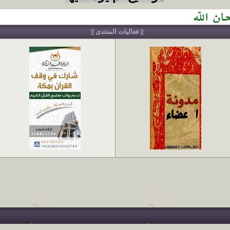
|[ فعاليات المنتدى ]|