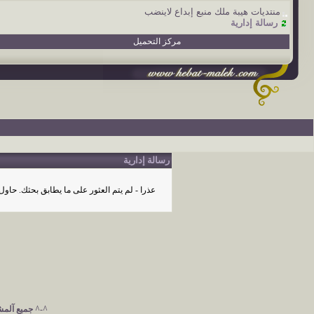
منتديات هيبة ملك منبع إبداع لاينضب
رسالة إدارية
مركز التحميل
رسالة إدارية
عذرا - لم يتم العثور على ما يطابق بحثك. حاول
^-^ جميع آلمشآ