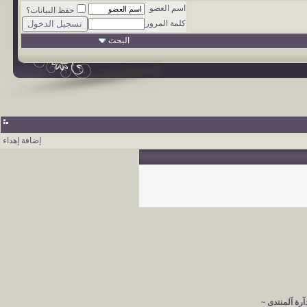
اسم العضو
حفظ البيانات؟
كلمة المرور
البحث
إضافة إهداء
آرة آلمنتدى ~