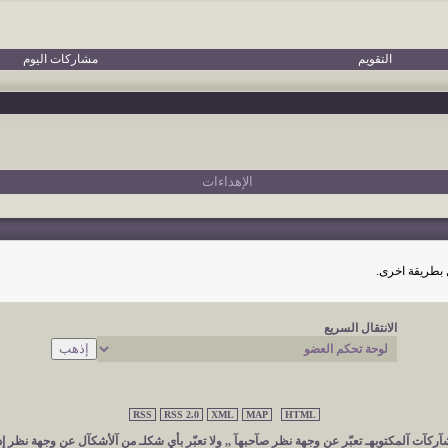
التقويم
مشاركات اليوم
الإهداءات
 بطريقة اخرى.
الانتقال السريع
RSS
RSS 2.0
XML
MAP
HTML
ركآت آلمكتوبهـ تعبّر عن وجهة نظر صآحبهآ ,, ولا تعبّر بأي شكلـ من آلأشكآل عن وجهة نظر إد