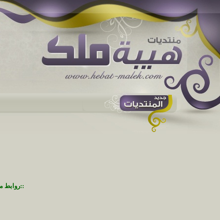
::روابط م