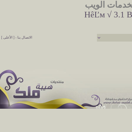
خدمات الويب
HêĽм √ 3.1 B
الاتصال بنا
-
[ الأعلى ]