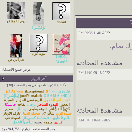
دوم انا مفتخر
3bood
نُۈفَمْبَـر !
09:36 PM
11-01-2022
ك تمام،
بنوته كول
‏Ṭ₣ōŌōq
بدر الرياض
مشاهدة المحادثة
Āℓพαṡƒ
عرض جميع الأصدقاء
11:02 PM
09-18-2022
آخر الزوار
الأعضاء الذين تواجدوا في هذه الصفحة (30):
ڪروزهہ ••≈
"✿..Ʒẑƒ Ặℓ-7иĩи
iExceptional
]ǁ[يـآإْسُـرٍ]ǁ[
wiD
O S A M A
malath
joodY
الإحساس الخجول
الرومنسي الحزين
السيدة
العجوز
الهدوء الساحر
ترحال
تفاحه
جاسيكا
مشاهدة المحادثة
جًِْرٌٍيَحٍّ آلمًشًِْآعرٍ
دلوعه بطبعي
رحــآل..
سديم
سيدة الورد
سَحَرَ ♡.
ضحكة الدنيا
عازف الاوتار
ـآلـوِفآ طَبعِيے
فـخـامـة كـبـريـاي
قصيدة حب
10:01 AM
09-13-2022
كـادي
ميموو
نسمة
يدآعبهآ الخجل
هذه الصفحة تمت زيارتها
941,755
مرة