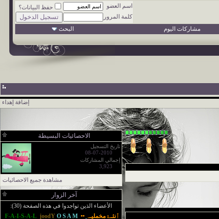
اسم العضو
حفظ البيانات؟
كلمة المرور
مشاركات اليوم
البحث
إضافة إهداء
الاحصائيات البسيطة
تاريخ التسجيل
08-07-2010
إجمالي المشاركات
3,923
مشاهدة جميع الاحصائيات
آخر الزوار
الأعضاء الذين تواجدوا في هذه الصفحة (30):
ٱنثـﮱ مخمليـﮧ ••
O S A M
joodY
F-A-I-S-A-L