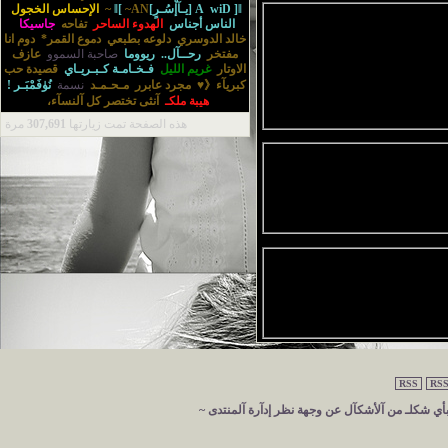
]ǁ[يـآإْسُـرٍ]ǁ[
wiD
A
~AN~
الإحساس الخجول
الناس أجناس
الهدوء الساحر
تفاحه
جاسيكا
خالد الدوسري
دلوعه بطبعي
دموع القمر*
دوم انا
مفتخر
رحــآل..
ريووما
صاحبة السموو
عازف
الاوتار
غريم الليل
فـخـامـة كـبـريـاي
قصيدة حب
كبريآء《♥
مجرد عابرر
مـحـمـد
نسمة
نُۈفَمْبَـر !
هيبة ملكـ
‏آنثى تختصر كل آلنسآء‏، ‏
هذه الصفحة تمت زيارتها
307,691
مرة
RSS
RSS
 بأي شكلـ من آلأشكآل عن وجهة نظر إدآرة آلمنتدى ~