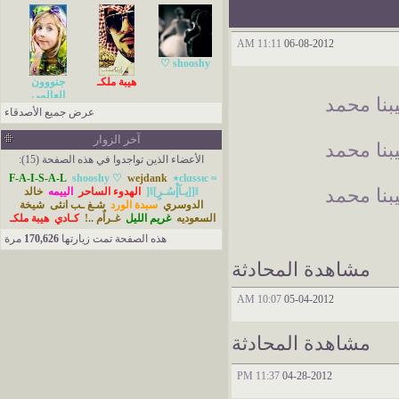
11:11 AM
06-08-2012
shooshy ♡
هيبة ملكـ
جنووون
العالمي
يبنا محمد
عرض جميع الأصدقاء
آخر الزوار
يبنا محمد
الأعضاء الذين تواجدوا في هذه الصفحة (15):
≈ ‏​‏​сlαssıс٭
wejdank
shooshy ♡
F-A-I-S-A-L
يبنا محمد
]ǁ[يـآإْسُـرٍ]ǁ[
الهدوء الساحر
الييمه
خالد
الدوسري
سيدة الورد
شـغ ـب انثى
شيخة
السعوديه
غريم الليل
غـراٌم ..!
كـادي
هيبة ملكـ
هذه الصفحة تمت زيارتها
170,626
مرة
مشاهدة المحادثة
10:07 AM
05-04-2012
مشاهدة المحادثة
11:37 PM
04-28-2012