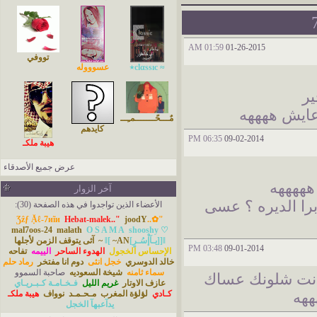
01:59 AM
01-26-2015
تووفي
≈ ‏​‏​сlαssıс٭
عسوووله
ير
ايش ههههه
مٌـــحًـــــــمـِــــدَ
كايدهم
06:35 PM
09-02-2014
هيبة ملكـ
عرض جميع الأصدقاء
 هههههه
آخر الزوار
را الديره ؟ عسى
الأعضاء الذين تواجدوا في هذه الصفحة (30):
Hebat-malek.."
joodY
"✿..Ʒẑƒ Ặℓ-7иĩи
mal7oos-24
malath
O S A M A
shooshy ♡
]ǁ[يـآإْسُـرٍ]ǁ[
~AN~
آثى يتوقف الزمن لأجلها
03:48 PM
09-01-2014
الإحساس الخجول
الهدوء الساحر
الييمه
تفاحه
خالد الدوسري
خجل انثى
دوم انا مفتخر
رماد حلم
سماء ثامنه
شيخة السعوديه
صاحبة السموو
 انت شلونك عساك
عازف الاوتار
غريم الليل
فـخـامـة كـبـريـاي
كـادي
لؤلؤة المغرب
مـحـمـد
نوواف
هيبة ملكـ
ههه
يدآعبهآ الخجل