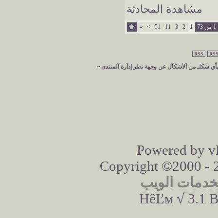
مشاهدة المحادثة
7
1
2
3
11
51
>
»
RSS
RSS
 بأي شكلـ من آلأشكآل عن وجهة نظر إدآرة آلمنتدى ~
Powered by vB
Copyright ©2000 - 20
خدمات الويب
HêĽм √ 3.1 B