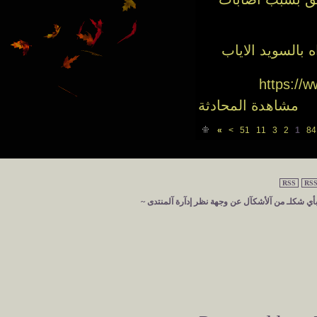
 بالسويد الاياب
https://
مشاهدة المحادثة
»
>
51
11
3
2
1
RSS
RSS
 بأي شكلـ من آلأشكآل عن وجهة نظر إدآرة آلمنتدى ~