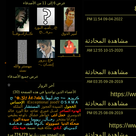
عرض 6 إلى 11 من الأصدقاء
11:54 PM
09-04-2022
ღ.¸¸.آمـيـ الـورد
ــرة.¸¸.ღ
آمير الذوق
ڪــآزآنــوفــآ
مشاهدة المحادثة
12:55 AM
10-15-2020
مٌـــحًـــــــمـِــــدَ
●∫غ ــرور
إنسـان ..~
مهستر والله
مشاهدة المحادثة
يستر
عرض جميع الأصدقاء
03:35 AM
09-28-2019
آخر الزوار
الأعضاء الذين تواجدوا في هذه الصفحة (30):
https://
ڪروزهہ ••≈
ღغـ أبوهآ ـلآღ
"✿..Ʒẑƒ Ặℓ-7иĩи
مشاهدة المحادثة
O S A M A
joodY
iExceptional
الإحساس
الخجول
السيدة العجوز
المستشار
الملكه
الهدوء الساحر
امــل عمري
تفاحه
حلا الورد
خالد
05:25 PM
08-09-2019
الدوسري
خجل انثى
خوآطر عشآق
دلوعه بطبعي
دوم انا مفتخر
رحــآل..
ريووما
سيدة الورد
ضحكة الدنيا
عسوووله
ـآلـوِفآ طَبعِيے
فـخـامـة
https://
كـبـريـاي
كـادي
ملكة هيبه
نسمة
هيبة ملكـ
مشاهدة المحادثة
هذه الصفحة تمت زيارتها
774,779
مرة