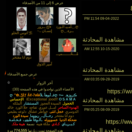
عرض 6 إلى 11 من الأصدقاء
11:54 PM
09-04-2022
ღ.¸¸.آمـيـ الـورد
●∫غ ــرور
ــرة.¸¸.ღ
إنسـان ..~
卐 انوس الحلو
مشاهدة المحادثة
卐
12:55 AM
10-15-2020
مٌـــحًـــــــمـِــــدَ
دوم انا مفتخر
آمير الذوق
مشاهدة المحادثة
عرض جميع الأصدقاء
03:35 AM
09-28-2019
آخر الزوار
الأعضاء الذين تواجدوا في هذه الصفحة (30):
https://
ڪروزهہ ••≈
ღغـ أبوهآ ـلآღ
"✿..Ʒẑƒ Ặℓ-7иĩи
مشاهدة المحادثة
O S A M A
joodY
iExceptional
الإحساس
الخجول
السيدة العجوز
المستشار
الملكه
الهدوء الساحر
امــل عمري
تفاحه
حلا الورد
خالد
05:25 PM
08-09-2019
الدوسري
خجل انثى
خوآطر عشآق
دلوعه بطبعي
دوم انا مفتخر
رحــآل..
ريووما
سيدة الورد
ضحكة الدنيا
عسوووله
ـآلـوِفآ طَبعِيے
فـخـامـة
https://
كـبـريـاي
كـادي
ملكة هيبه
نسمة
هيبة ملكـ
مشاهدة المحادثة
هذه الصفحة تمت زيارتها
774,555
مرة