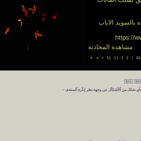
 بالسويد الاياب
https://
مشاهدة المحادثة
»
>
51
11
3
2
1
RSS
RSS
 بأي شكلـ من آلأشكآل عن وجهة نظر إدآرة آلمنتدى ~