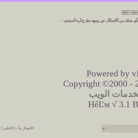
RSS
RSS
 بأي شكلـ من آلأشكآل عن وجهة نظر إدآرة آلمنتدى ~
Powered by vB
Copyright ©2000 - 20
خدمات الويب
HêĽм √ 3.1 B
الاتصال بنا
-
[ الأعلى ]