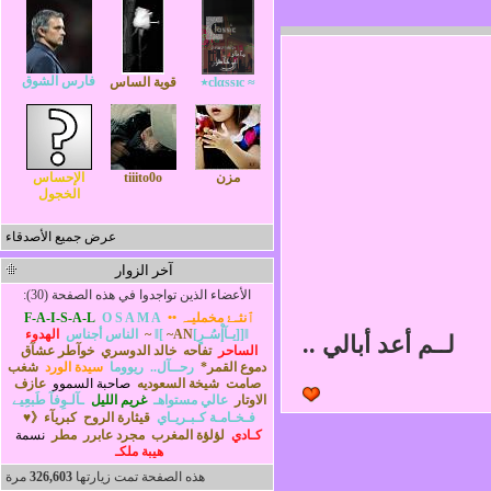
فارس الشوق
≈ ‏​‏​сlαssıс٭
قوية الساس
مزن
tiiito0o
الإحساس
الخجول
عرض جميع الأصدقاء
آخر الزوار
الأعضاء الذين تواجدوا في هذه الصفحة (30):
ٱنثـﮱ مخمليـﮧ ••
O S A M A
F-A-I-S-A-L
]ǁ[يـآإْسُـرٍ]ǁ[
~AN~
الناس أجناس
الهدوء
لــم أعد أبالي ..
الساحر
تفاحه
خالد الدوسري
خوآطر عشآق
دموع القمر*
رحــآل..
ريووما
سيدة الورد
شغب
صامت
شيخة السعوديه
صاحبة السموو
عازف
الاوتار
عالي مستواهـ
غريم الليل
ـآلـوِفآ طَبعِيے
فـخـامـة كـبـريـاي
قيثارة الروح
كبريآء《♥
كـادي
لؤلؤة المغرب
مجرد عابرر
مطر
نسمة
هيبة ملكـ
هذه الصفحة تمت زيارتها
326,603
مرة