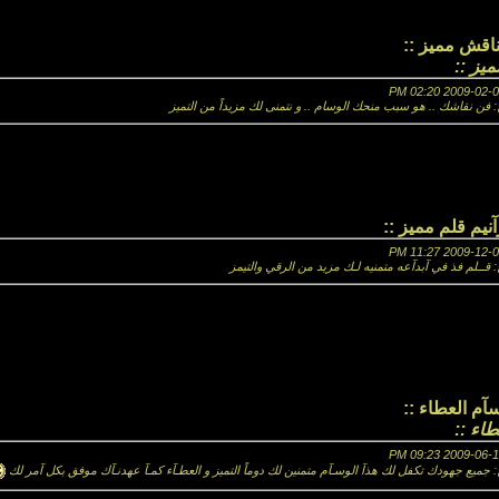
ناقش مميز ::
يز ::
فن نقاشك .. هو سبب منحك الوسام .. و نتمنى لك مزيداً من التميز
آنيم قلم مميز ::
آبدآعه متمنيه لـك مزيد من الرقي والتيمز
سآم العطاء ::
طاء ::
جميع جهودك تكفل لك هذآ الوسـآم متمنين لك دوماً التميز و العطـآء كمـآ عهدنـآك موفق بكل آمر لك