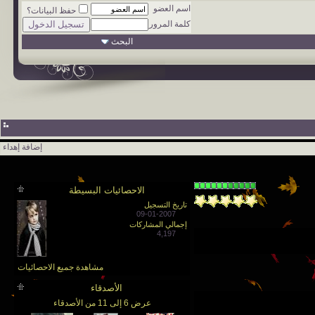
اسم العضو
حفظ البيانات؟
كلمة المرور
البحث
إضافة إهداء
الاحصائيات البسيطة
تاريخ التسجيل
09-01-2007
إجمالي المشاركات
4,197
مشاهدة جميع الاحصائيات
الأصدقاء
عرض 6 إلى 11 من الأصدقاء