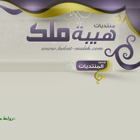
::روابط م