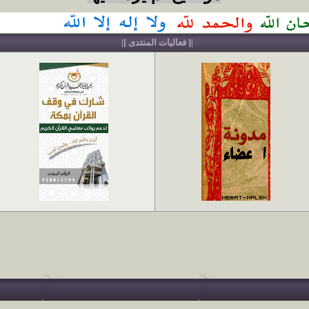
|[ فعاليات المنتدى ]|