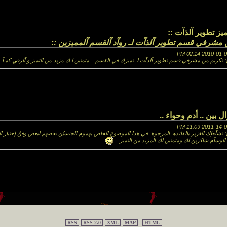
ميز تطوير آلذآت ::
 مشرفي قسم تطوير آلذآت لـ روآد آلقسم آلمميزين ::
 تكريم من مشرفي قسم تطوير آلذآت لـ تميزك في القسم .. متمنين لـك مزيد من التميز و آلرقي كمـآ 
ل بين .. أدم وحواء ..
نشآطِك الغزير بالفائدهـ المرجوهـ في هذا الموضوع الخاص بهموم الجنسيُن بعضهم لبعض وفنُ إختيار ا
لوسآم شاكرين لك ومتمنين لك المزيد من التميز ..
RSS
RSS 2.0
XML
MAP
HTML