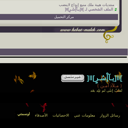
منتديات هيبة ملك منبع إبداع لاينضب
الملف الشخصي لـ ]ǁ[يـآإْسُـرٍ]ǁ[
مركز التحميل
]ǁ[يـآإْسُـرٍ]ǁ[
{
مـلآذ آمـن
}
لقلبُ إنثَى لم تلِد بعَد
اوسمتي
رسائل الزوار
معلومات عني
الاحصائيات
الأصدقاء