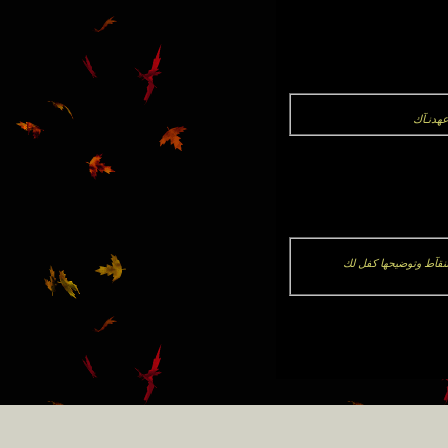
عهدنـآك
لنقآط وتوضيحها كفل لك