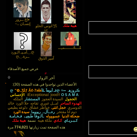
●∫غ ــرور
إنسـان ..~
هيبة ملكـ
卐 انوس الحلو
卐
مٌـــحًـــــــمـِــــدَ
ღ.¸¸.آمـيـ الـورد
ــرة.¸¸.ღ
آمير الذوق
عرض جميع الأصدقاء
آخر الزوار
الأعضاء الذين تواجدوا في هذه الصفحة (30):
ڪروزهہ ••≈
ღغـ أبوهآ ـلآღ
"✿..Ʒẑƒ Ặℓ-7иĩи
O S A M A
joodY
iExceptional
الإحساس
الخجول
السيدة العجوز
المستشار
الملكه
الهدوء الساحر
امــل عمري
تفاحه
حلا الورد
خالد
الدوسري
خجل انثى
خوآطر عشآق
دلوعه بطبعي
دوم انا مفتخر
رحــآل..
ريووما
سيدة الورد
ضحكة الدنيا
عسوووله
ـآلـوِفآ طَبعِيے
فـخـامـة
كـبـريـاي
كـادي
ملكة هيبه
نسمة
هيبة ملكـ
هذه الصفحة تمت زيارتها
774,021
مرة