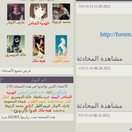
06:54 AM
11-05-2012
محمد كزنوفا
عازف الاوتار
الهدوء الساحر
http://foru
خالد الدوسري
مشاهدة المحادثة
سهم القلوب
هيبة ملكـ
01:48 AM
08-28-2012
عرض جميع الأصدقاء
آخر الزوار
الأعضاء الذين تواجدوا في هذه الصفحة (18):
]ǁ[يـآإْسُـرٍ]ǁ[
~AN~
الناس أجناس
الهدوء
الساحر
الييمه
حره ماتنقاد
خالد الدوسري
خجل
انثى
سماء ثامنه
سهم القلوب
شيخة السعوديه
مشاهدة المحادثة
عازف الاوتار
غريم الليل
كـادي
محمد كزنوفا
مـحـمـد
هيبة ملكـ
هًوـوٍآ ـأإلًرٍـوٍـوٍحٍ..~
03:04 PM
08-25-2012
هذه الصفحة تمت زيارتها
222,921
مرة
ه