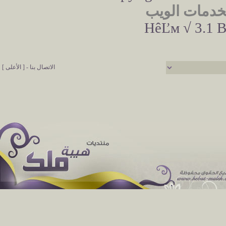
خدمات الويب
HêĽм √ 3.1 B
الاتصال بنا
-
[ الأعلى ]