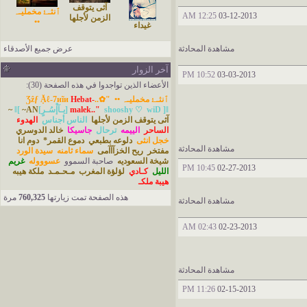
آثى يتوقف
ٱنثـﮱ مخمليـﮧ
12:25 AM
03-12-2013
الزمن لأجلها
••
غيداء
مشاهدة المحادثة
عرض جميع الأصدقاء
آخر الزوار
10:52 PM
03-03-2013
الأعضاء الذين تواجدوا في هذه الصفحة (30):
ٱنثـﮱ مخمليـﮧ ••
"✿..Ʒẑƒ Ặℓ-7иĩи
Hebat-
]ǁ[يـآإْسُـرٍ]ǁ[
wiD
shooshy ♡
malek.."
~AN~
آثى يتوقف الزمن لأجلها
الناس أجناس
الهدوء
الساحر
الييمه
ترحال
جاسيكا
خالد الدوسري
خجل انثى
دلوعه بطبعي
دموع القمر*
دوم انا
مشاهدة المحادثة
مفتخر
ريح الخزآآآمى
سماء ثامنه
سيدة الورد
شيخة السعوديه
صاحبة السموو
عسوووله
غريم
10:45 PM
02-27-2013
الليل
كـادي
لؤلؤة المغرب
مـحـمـد
ملكة هيبه
هيبة ملكـ
هذه الصفحة تمت زيارتها
760,325
مرة
مشاهدة المحادثة
02:43 AM
02-23-2013
مشاهدة المحادثة
11:26 PM
02-15-2013