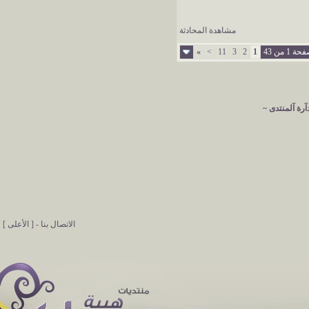
مشاهدة المحادثة
ة 1 من 43
1
2
3
11
>
»
آرة آلمنتدى ~
الاتصال بنا
-
[ الأعلى ]