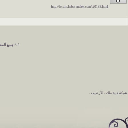
http://forum.hebat-malek.com/t20188.html
^-^ جميع آلمشآ
شبكة هيبة ملك
-
الأرشيف
-