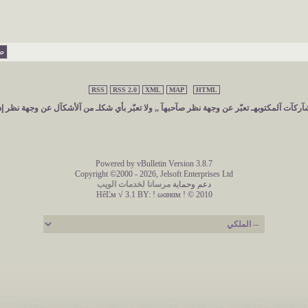
صفح
RSS
RSS 2.0
XML
MAP
HTML
ركآت آلمكتوبهـ تعبّر عن وجهة نظر صآحبهآ ,, ولا تعبّر بأي شكلـ من آلأشكآل عن وجهة نظر إد
Powered by vBulletin Version 3.8.7
Copyright ©2000 - 2026, Jelsoft Enterprises Ltd
دعم وحماية
مرسانا لخدمات الويب
HêĽм √ 3.1 BY:
! ωαнαм ! © 2010