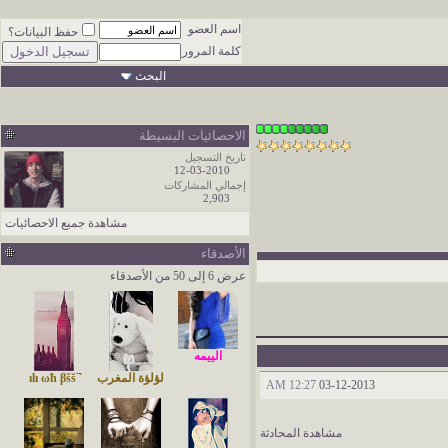
اسم العضو
حفظ البيانات؟
كلمة المرور
البحث
الاحصائيات البسيطة
تاريخ التسجيل
12-03-2010
إجمالي المشاركات
2,903
مشاهدة جميع الاحصائيات
الأصدقاء
عرض 6 إلى 50 من الأصدقاء
الييمه
لؤلؤة المغرب
̚ ılı ωħ βšš
12:27 AM
03-12-2013
مشاهدة المحادثة