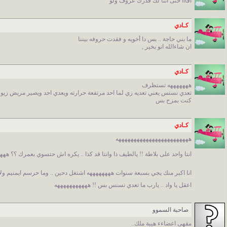
أفااا حتى انتا لك قدرك عزوف ولو
كـادي
ما بني حاجة .. بس دا أخويه و فقدت حروفه بيننا
ان شاءالله انو بخير ,
كـادي
هههههههه تستظرف
تعدي نسنس يعني تعديه زي لما احد مرتفعة حرارته ويعدي احد ويصير مريض زيو
كنت بمزح بس
كـادي
ههههههههههههههههههههههههه
انتا واحد على بلاطة !! يالطيف ذا وانتا قد كذا .. يكره اش حتسوي بعمرك ؟؟ هه
انا اكبر منك يجي بسبعة سنوات ههههههههه اشتغل دحين .. وما حرسم ايمنيم ول
اعقل يا واد .. يارب ما تعدي نسنس بس !! هههههههههههه
صاحبة السموو
مقهى اعضاءء هيبة ملك..