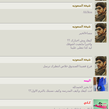
شيخة السعوديه
Ah3ksa
شيخة السعوديه
مساءالخير
كيفك وش اخبارك ؟؟
واخيراً مابغيت اشوفك
ليه كذا تتغلى علينا
شيخة السعوديه
فرج فضينا الصندوق خلاص انتظرك ترسل
الييمه
انا بخير الحمدلله
انت كيفك وكيف المدرسه وكيف نسبتك بالترم الاول؟؟
كـادي