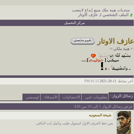
منتديات هيبة ملك منبع إبداع لاينضب
الملف الشخصي لـ عازف الاوتار
مركز التحميل
عازف الاوتار
:+:هيبة ملكي:+:
آخر نشاط:
11-20-2021
01:53 PM
رسائل الزوار
معلومات عني
الاحصائيات
الأصدقاء
اوسمتي
عرض رسائل الزوار 1 إلى
10
من
430
شيخة السعوديه
بس حط الحرف الاول اسمول طيب وكمل انت الباقي