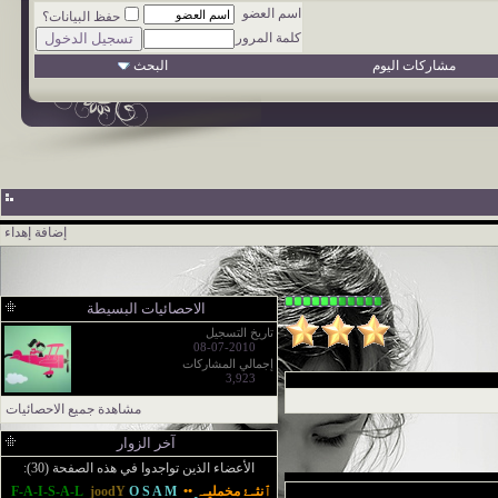
اسم العضو
حفظ البيانات؟
كلمة المرور
مشاركات اليوم
البحث
إضافة إهداء
الاحصائيات البسيطة
تاريخ التسجيل
08-07-2010
إجمالي المشاركات
3,923
مشاهدة جميع الاحصائيات
آخر الزوار
الأعضاء الذين تواجدوا في هذه الصفحة (30):
ٱنثـﮱ مخمليـﮧ ••
O S A M
joodY
F-A-I-S-A-L