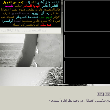
]ǁ[يـآإْسُـرٍ]ǁ[
wiD
A
~AN~
الإحساس الخجول
الناس أجناس
الهدوء الساحر
تفاحه
جاسيكا
خالد الدوسري
دلوعه بطبعي
دموع القمر*
دوم انا
مفتخر
رحــآل..
ريووما
صاحبة السموو
عازف
الاوتار
غريم الليل
فـخـامـة كـبـريـاي
قصيدة حب
كبريآء《♥
مجرد عابرر
مـحـمـد
نسمة
نُۈفَمْبَـر !
هيبة ملكـ
‏آنثى تختصر كل آلنسآء‏، ‏
هذه الصفحة تمت زيارتها
307,617
مرة
RSS
RSS
 بأي شكلـ من آلأشكآل عن وجهة نظر إدآرة آلمنتدى ~