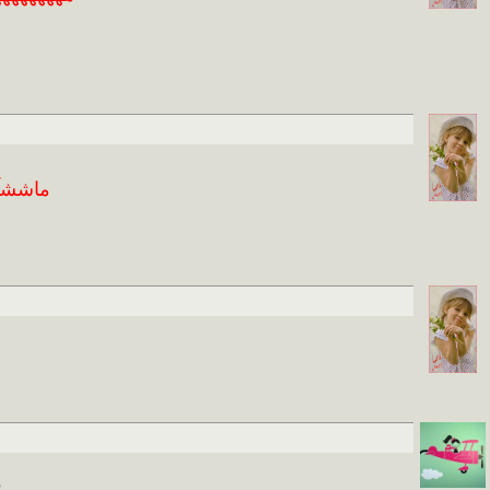
ا
ح
ماششآء
م