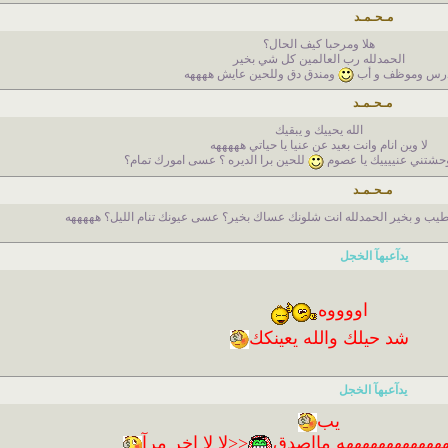
مـحـمـد
هلا ومرحبا كيف الحال؟
الحمدلله رب العالمين كل شي بخير
درس وموظف و أب
ومندق دق وللحين عايش ههههه
مـحـمـد
الله يحييك و يبقيك
لا وين انام وانت بعيد عن عنيا يا حياتي هههههه
حشتني عنييييك يا عصوم
للحين برا الديره ؟ عسى امورك تمام؟
مـحـمـد
 طيب و بخير الحمدلله انت شلونك عساك بخير؟ عسى عيونك تنام الليل؟ هههههه
يدآعبهآ الخجل
اووووه
شد حيلك والله يعينكك
يدآعبهآ الخجل
يب
ههههههههههههه مااصدق
<<لا لا اخر مرآ