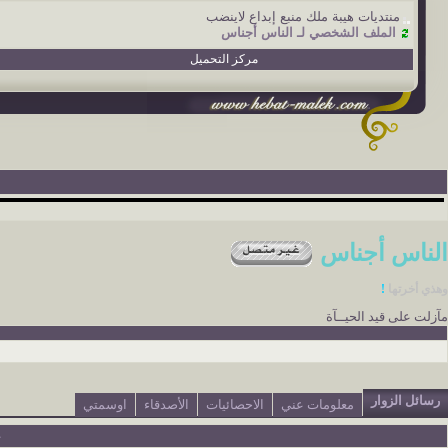
منتديات هيبة ملك منبع إبداع لاينضب
الملف الشخصي لـ الناس أجناس
مركز التحميل
الناس أجناس
وهذي أخرتها
!
مآزلت على قيد الحيــآة
رسائل الزوار
معلومات عني
الاحصائيات
الأصدقاء
اوسمتي
ع