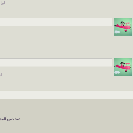
ايوا
ان
^-^ جميع آلمشآ