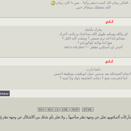
 .. افتكر زمان انك كتبت دينفر وكذا .. بس دا كان زمان
الله يحققلك مبتغاك خيي
كـادي
يبارك بأيامك
اي والله يومكم طويل الله يساعدك و يكتب أجرك
معناتو انتا اخذ ترم صيفي ؟ وصلت لأية لافل ؟
هوا انتا بولاية كوالورادو ؟ ..
أعتذر لو بأسئلتي تطفل ^^ and u can pass
كـادي
دائما يارب
ا تمام الحمدلله بعد سنتين عمل اتوظفت بوظيفة أحسن
انتا اتخرجت صح ؟ دخلت الجامعة ياواد ولا لسه ؟
صفحة 1 من 3
RSS
RSS 2.0
XML
MAP
HTML
ركآت آلمكتوبهـ تعبّر عن وجهة نظر صآحبهآ ,, ولا تعبّر بأي شكلـ من آلأشكآل عن وجهة نظر إد