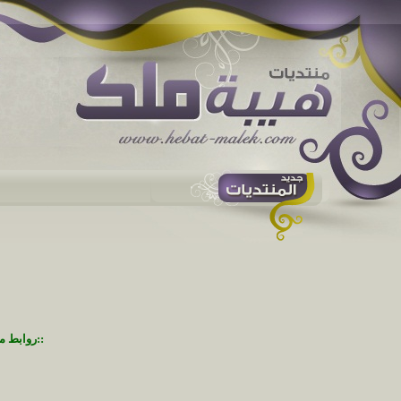
::روابط م