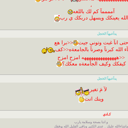
،
آممممآ كم لك باللغه
لله يعينكك ويسهل دربكك ي رب
يدآعبهآ الخجل
تى انآ غبت وتوني جيت
<<برا هع
 الله كبرنآ وصرنآ بالجامعةه<<كف
<<هههههههههههههههه امزح امزح
كيفكك وكيف الجآمعةه معكك؟
يدآعبهآ الخجل
لآ مَ تغير
وينك انت
كـادي
و انتا بصحة وسلامة يارب
اشاءالله عليك .. عدى الكثير وباقي القليل الله يوفقك