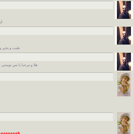
أ
طيب و بخير و
هلا و مرحبا يا نس نوستي
ههههههههه