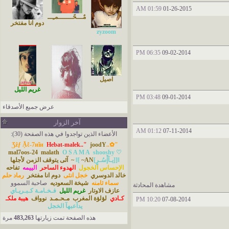
01:59 AM
01-26-2015
مٌـــحًـــــــمـِــــدَ
دوم انا مفتخر
zyzoom
06:35 PM
09-02-2014
اصيل
غريم الليل
03:48 PM
09-01-2014
عرض جميع الأصدقاء
سماء ثامنه
آخر الزوار
01:12 AM
07-11-2014
الأعضاء الذين تواجدوا في هذه الصفحة (30):
Hebat-malek.."
joodY
"✿..Ʒẑƒ Ặℓ-7иĩи
mal7oos-24
malath
O S A M A
shooshy ♡
]ǁ[يـآإْسُـرٍ]ǁ[
~AN~
آثى يتوقف الزمن لأجلها
الإحساس الخجول
الهدوء الساحر
الييمه
تفاحه
خالد الدوسري
خجل انثى
دوم انا مفتخر
رماد حلم
سماء ثامنه
شيخة السعوديه
صاحبة السموو
مشاهدة المحادثة
عازف الاوتار
غريم الليل
فـخـامـة كـبـريـاي
كـادي
لؤلؤة المغرب
مـحـمـد
نوواف
هيبة ملكـ
10:20 PM
07-08-2014
يدآعبهآ الخجل
هذه الصفحة تمت زيارتها
483,263
مرة