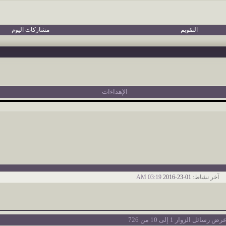
التقويم
مشاركات اليوم
الإهداءات
آخر نشاط:
01-23-2016
03:19 AM
رض رسائل الزوار 1 إلى
10
من
726