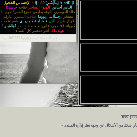
]ǁ[يـآإْسُـرٍ]ǁ[
wiD
A
~AN~
الإحساس الخجول
الناس أجناس
الهدوء الساحر
تفاحه
جاسيكا
خالد الدوسري
دلوعه بطبعي
دموع القمر*
دوم انا
مفتخر
رحــآل..
ريووما
صاحبة السموو
عازف
الاوتار
غريم الليل
فـخـامـة كـبـريـاي
قصيدة حب
كبريآء《♥
مجرد عابرر
مـحـمـد
نسمة
نُۈفَمْبَـر !
هيبة ملكـ
‏آنثى تختصر كل آلنسآء‏، ‏
هذه الصفحة تمت زيارتها
307,552
مرة
RSS
RSS
 بأي شكلـ من آلأشكآل عن وجهة نظر إدآرة آلمنتدى ~