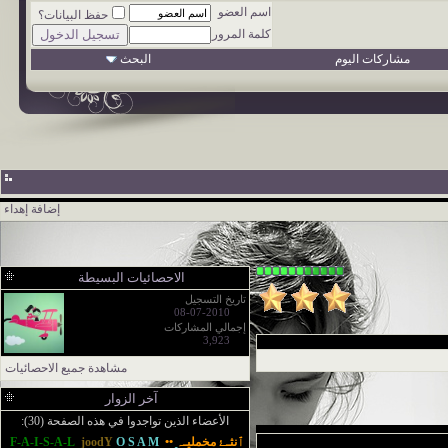
اسم العضو
حفظ البيانات؟
كلمة المرور
مشاركات اليوم
البحث
إضافة إهداء
الاحصائيات البسيطة
تاريخ التسجيل
08-07-2010
إجمالي المشاركات
3,923
مشاهدة جميع الاحصائيات
آخر الزوار
الأعضاء الذين تواجدوا في هذه الصفحة (30):
ٱنثـﮱ مخمليـﮧ ••
O S A M
joodY
F-A-I-S-A-L