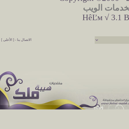
خدمات الويب
HêĽм √ 3.1 B
الاتصال بنا
-
[ الأعلى ]