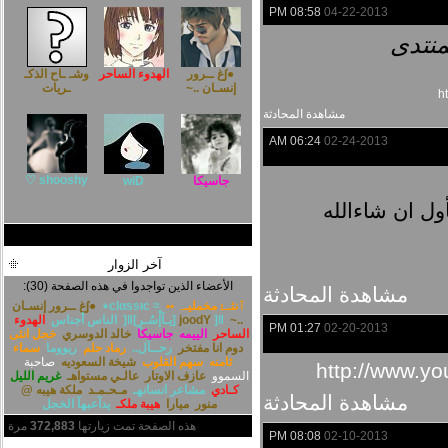
08:58 PM
04-22-2013
منتدى
●∫غ ــرور
الهدوء الساحر
وشـ ـاح الذكـ
إنسـان ..~
ـريات
h
مشاهدة المحادثة
06:24 AM
02-24-2013
shooshy ♡
جاسيكا
wiD
ول ان شاءالله
عرض جميع الأصدقاء
آخر الزوار
الأعضاء الذين تواجدوا في هذه الصفحة (30):
مشاهدة المحادثة
ٱنثـﮱ مخمليـﮧ ••
≈ ‏​‏​сlαssıс٭
●∫غ ــرور إنسـان
..~
]ǁ[يـآإْسُـرٍ]ǁ[
joodY
الناس أجناس
الهدوء
01:27 PM
02-20-2013
الساحر
الييمه
جاسيكا
خالد الدوسري
خجل انثى
دوم انا مفتخر
رحــآل..
رماد حلم
ريووما
سماء
ثامنه
سهم القلوب
شيخة السعوديه
صاحبة
http://www.yo
السموو
عازف الاوتار
عالـي مستواهـ
غريم الليل
كـادي
مشاعر انسانهـ
مـحـمـد
ملكة هيبه @
مشاهدة المحادثة
منور
ميارا
هيبة ملكـ
يدآعبهآ الخجل
هذه الصفحة تمت زيارتها
372,883
مرة
08:08 PM
02-10-2013