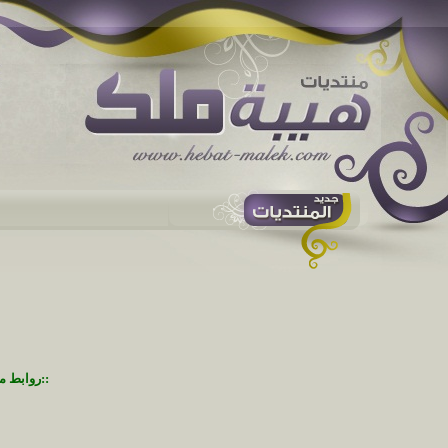
::روابط م