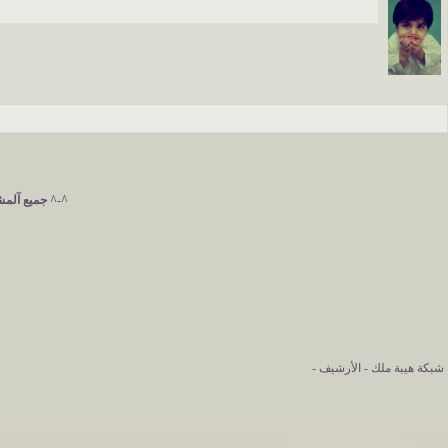
^-^ جميع آلمشآ
شبكة هيبة ملك
-
الأرشيف
-