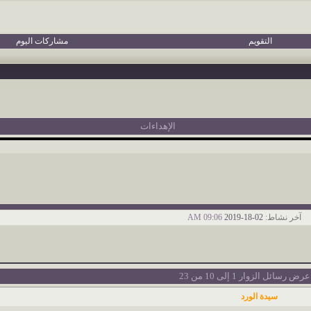
التقويم
مشاركات اليوم
الإهداءات
آخر نشاط:
02-18-2019
09:06 AM
عرض رسائل الزوار 1 إلى
10
من
23
سيدة الورد