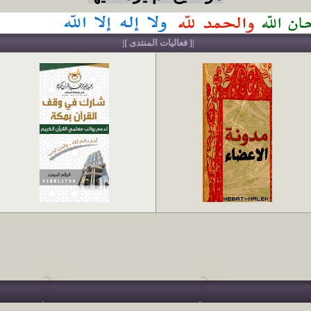
|[ فعاليات المنتدى ]|