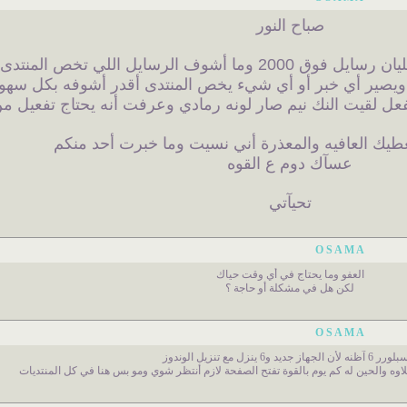
صباح النور
المنتدى , وكمان نادر دخولي فيه
ل ويصير أي خبر أو أي شيء يخص المنتدى أقدر أشوفه بكل سهو
فعل لقيت النك نيم صار لونه رمادي وعرفت أنه يحتاج تفعيل من 
يك العافيه والمعذرة أني نسيت وما خبرت أحد منكم
عسآك دوم ع القوه
تحيآتي
O S A M A
العفو وما يحتاج في أي وقت حياك
لكن هل في مشكلة أو حاجة ؟
O S A M A
ه لأن الجهاز جديد و6 ينزل مع تنزيل الوندوز
وه والحين له كم يوم بالقوة تفتح الصفحة لازم أنتظر شوي ومو بس هنا في كل المنتديات