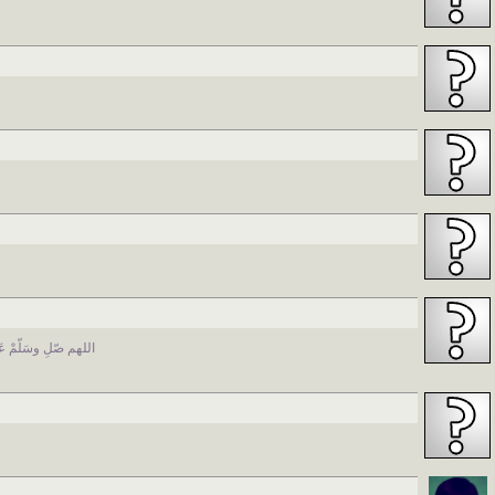
اللهم صّلِ وسَلّمْ 