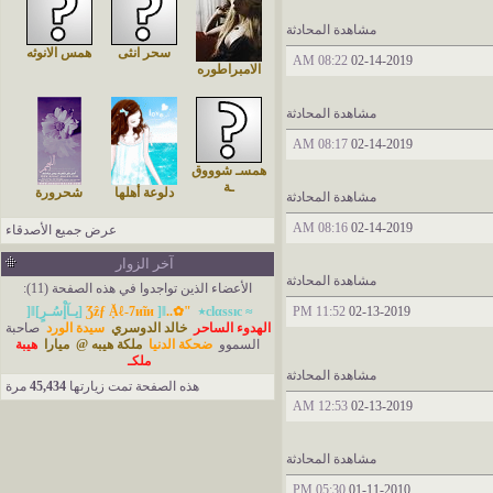
مشاهدة المحادثة
سحر انثى
همس الانوثه
08:22 AM
02-14-2019
الامبراطوره
مشاهدة المحادثة
08:17 AM
02-14-2019
همسـ شوووق
ـة
دلوعة أهلها
شحرورة
مشاهدة المحادثة
08:16 AM
02-14-2019
عرض جميع الأصدقاء
آخر الزوار
مشاهدة المحادثة
الأعضاء الذين تواجدوا في هذه الصفحة (11):
02-13-2019
11:52 PM
≈ ‏​‏​сlαssıс٭
"✿..Ʒẑƒ Ặℓ-7иĩи
]ǁ[يـآإْسُـرٍ]ǁ[
الهدوء الساحر
خالد الدوسري
سيدة الورد
صاحبة
السموو
ضحكة الدنيا
ملكة هيبه @
ميارا
هيبة
ملكـ
مشاهدة المحادثة
هذه الصفحة تمت زيارتها
45,434
مرة
12:53 AM
02-13-2019
مشاهدة المحادثة
05:30 PM
01-11-2010