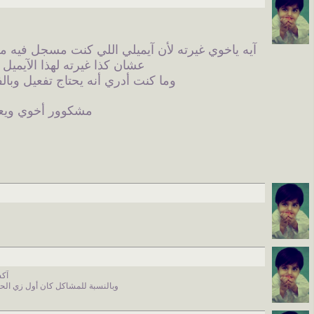
آيه ياخوي غيرته لأن آيميلي اللي كنت مسجل فيه مليان رسايل فوق 2000 وما أشوف الرسايل اللي تخص 
عشان كذا غيرته لهذا الآيمي
وما كنت أدري أنه يحتاج تفعيل وبال
مشكوور أخوي ويعط
آكسبلورر 6 آظن
وبالنسبة للمشاكل كان أول زي الحلا