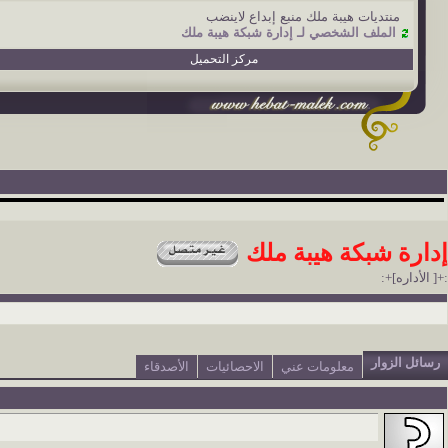
منتديات هيبة ملك منبع إبداع لاينضب
الملف الشخصي لـ إدارة شبكة هيبة ملك
مركز التحميل
إدارة شبكة هيبة ملك
:+[ الأداره]+:
رسائل الزوار
معلومات عني
الاحصائيات
الأصدقاء