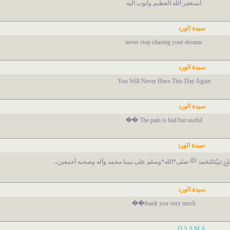
استغفر الله العظيم واتوب اليه
سيدة الورد
never stop chasing your dreams
سيدة الورد
You Will Never Have This Day Again
سيدة الورد
The pain is bad but useful ��
سيدة الورد
عَلۓِ نَبِيْنَامُحَمد ﷺ صلى*الله*وسلم على نبينا محمد وآله وصحبه أجمعين،،
سيدة الورد
thank you very much��
O S A M A