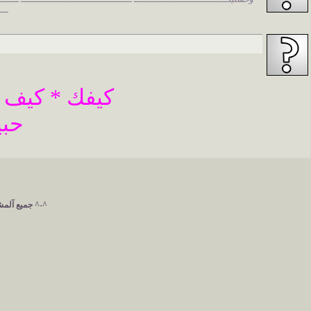
ـــ
كيفك * كيف ي
حبي
^-^ جميع آلمشآ