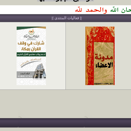
|[ فعاليات المنتدى ]|