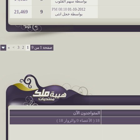
بواسطة
سهم القلوب
08:18 PM
01-10-2012
21,469
9
بواسطة
خجل انثى
صفحة 1 من 9
1
2
3
>
»
المتواجدون الآن
18 ( الأعضاء 0 والزوار 18 )