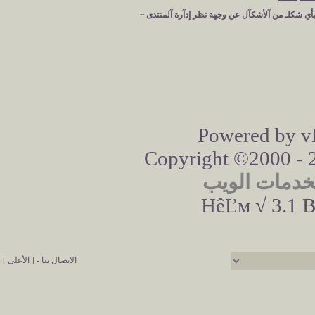
 بأي شكلـ من آلأشكآل عن وجهة نظر إدآرة آلمنتدى ~
Powered by vB
Copyright ©2000 - 20
خدمات الويب
HêĽм √ 3.1 B
الاتصال بنا
-
[ الأعلى ]