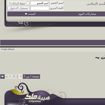
اسم العضو
قْسم الإسلامي
حفظ البيانات؟
كلمة المرور
مشاركات اليوم
البحث
إضافة إهداء
ت »•
صفحة 1 من 9
1
2
3
>
»