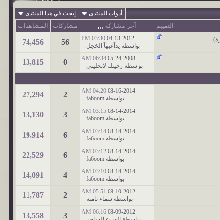
أدوات المنتدى
إبحث في هذا المنتدى
التقييم
آخر مشاركة
مشاركات
المشاهدات
03:30 PM
04-13-2012
ة
)
74,456
56
بواسطة
يدآعبهآ الخجل
06:34 AM
05-24-2008
13,815
0
بواسطة
رجيتك لاتخليني
04:20 AM
08-16-2014
27,294
2
بواسطة
fa6oom
03:15 AM
08-14-2014
13,130
3
بواسطة
fa6oom
03:14 AM
08-14-2014
19,914
6
بواسطة
fa6oom
03:12 AM
08-14-2014
22,529
6
بواسطة
fa6oom
03:10 AM
08-14-2014
14,091
4
بواسطة
fa6oom
05:51 AM
08-10-2012
11,787
2
بواسطة
سماء ثامنه
06:16 AM
08-09-2012
13,558
3
بواسطة
الهدوء الساحر