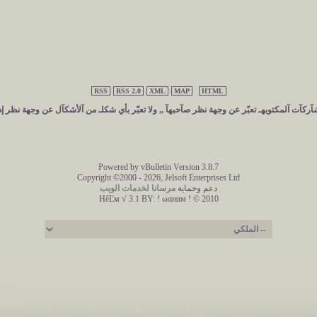
RSS
RSS 2.0
XML
MAP
HTML
ركآت آلمكتوبهـ تعبّر عن وجهة نظر صآحبهآ ,, ولا تعبّر بأي شكلـ من آلأشكآل عن وجهة نظر إد
Powered by vBulletin Version 3.8.7
Copyright ©2000 - 2026, Jelsoft Enterprises Ltd
دعم وحماية
مرسانا لخدمات الويب
HêĽм √ 3.1 BY:
! ωαнαм ! © 2010