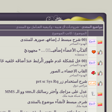
مواضيع المنتدى
: شروحـآت آل هـيبة - وكـيفية التعـآمل مع المنتدى
الموضوع
/
كاتب الموضوع
{00 شرح مبسط لـ إضافهـ صورهـ للمنتدى
الهدوء الساحر
ألقـَآب الأعضآء إضأفيــہۧ . . * مجهوديُ
≈ ‏​‏​сlαssıс٭
{00 حَل مُشكلة عَدم ضُهور الْرابط عندَ أضافَه خَلفيه خَاصه .
الهدوء الساحر
القاب الاعضاء بـ الصور
الهدوء الساحر
شرح استخدام زر prt sc Sys Rq
مزاجي ذوق
عدل على مزاجك وأختر رسالتك الـsms وو الـ MMS
إدارة شبكة هيبة ملك
شرحـ مبسط لأنشآء موضوع بالمنتدى
هيبة ملكـ