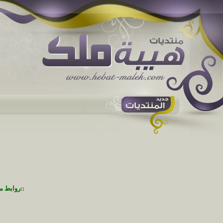
::روابط م