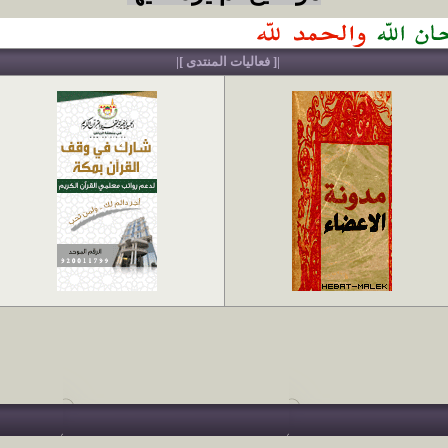
|[ فعاليات المنتدى ]|