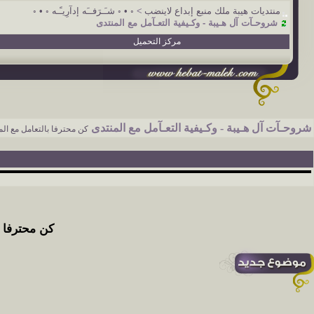
منتديات هيبة ملك منبع إبداع لاينضب
>
◦ • ◦ شـَـرَفــَه إدآرِيـًـه ◦ • ◦
شروحـآت آل هـيبة - وكـيفية التعـآمل مع المنتدى
مركز التحميل
شروحـآت آل هـيبة - وكـيفية التعـآمل مع المنتدى
كن محترفا بالتعامل مع الم
كن محترفا ب