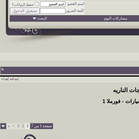
اسم العضو
حفظ البيانات؟
كلمة المرور
مشاركات اليوم
البحث
إضافة إهداء
ات الناريه
ارات - فورملا 1
صفحة 1 من 7
1
2
3
>
»