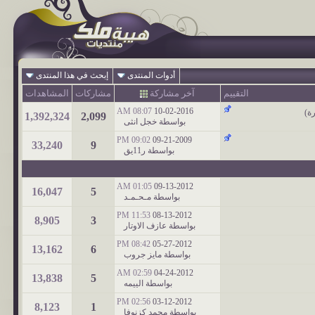
أدوات المنتدى
إبحث في هذا المنتدى
التقييم
آخر مشاركة
مشاركات
المشاهدات
08:07 AM
10-02-2016
رة
)
1,392,324
2,099
بواسطة
خجل انثى
09:02 PM
09-21-2009
33,240
9
بواسطة
ر11يق
01:05 AM
09-13-2012
16,047
5
بواسطة
مـحـمـد
11:53 PM
08-13-2012
8,905
3
بواسطة
عازف الاوتار
08:42 PM
05-27-2012
13,162
6
بواسطة
مايز جروب
02:59 AM
04-24-2012
13,838
5
بواسطة
الييمه
02:56 PM
03-12-2012
8,123
1
بواسطة
محمد كزنوفا