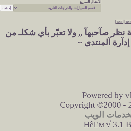
الانتقال السريع
RSS
RSS
نظر صآحبهآ ,, ولا تعبّر بأي شكلـ من
دآرة آلمنتدى ~
Powered by vB
Copyright ©2000 - 20
خدمات الويب
HêĽм √ 3.1 B