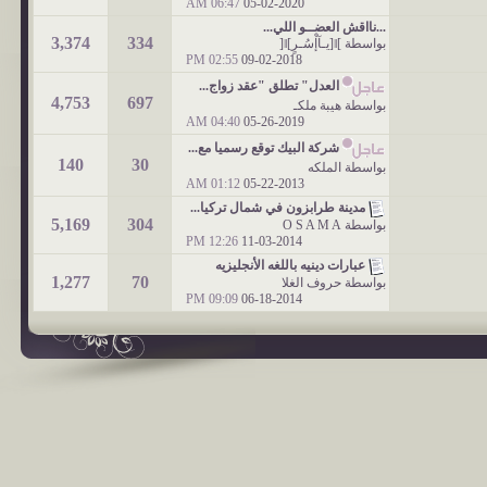
06:47 AM
05-02-2020
...نااقش العضــو اللي...
3,374
334
بواسطة
]ǁ[يـآإْسُـرٍ]ǁ[
02:55 PM
09-02-2018
العدل" تطلق "عقد زواج...
4,753
697
بواسطة
هيبة ملكـ
04:40 AM
05-26-2019
شركة البيك توقع رسميا مع...
140
30
بواسطة
الملكه
01:12 AM
05-22-2013
مدينة طرابزون في شمال تركيا...
5,169
304
بواسطة
O S A M A
12:26 PM
11-03-2014
عبارات دينيه باللغه الأنجليزيه
1,277
70
بواسطة
حروف الغلا
09:09 PM
06-18-2014