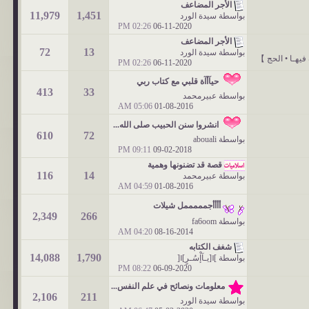
الأجر المضاعف
11,979
1,451
بواسطة
سيدة الورد
02:26 PM
06-11-2020
الأجر المضاعف
72
13
بواسطة
سيدة الورد
 فيهـا • الحج 】
02:26 PM
06-11-2020
حيآأآة قلبي مع كتاب ربي
413
33
بواسطة
عبيرمحمد
05:06 AM
01-08-2016
انشروا سنن الحبيب صلى الله...
610
72
بواسطة
abouali
09:11 PM
09-02-2018
قصة قد تضنونها وهمية
116
14
بواسطة
عبيرمحمد
04:59 AM
01-08-2016
أأأأجمممممل شيلات
2,349
266
بواسطة
fa6oom
04:20 AM
08-16-2014
شغف الكتابه
14,088
1,790
بواسطة
]ǁ[يـآإْسُـرٍ]ǁ[
08:22 PM
06-09-2020
معلومات ونصائح في علم النفس...
2,106
211
بواسطة
سيدة الورد