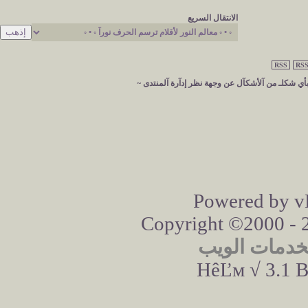
الانتقال السريع
RSS
RSS
 بأي شكلـ من آلأشكآل عن وجهة نظر إدآرة آلمنتدى ~
Powered by vB
Copyright ©2000 - 20
خدمات الويب
HêĽм √ 3.1 B