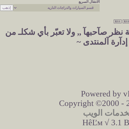
الانتقال السريع
RSS
RSS
نظر صآحبهآ ,, ولا تعبّر بأي شكلـ من
دآرة آلمنتدى ~
Powered by vB
Copyright ©2000 - 20
خدمات الويب
HêĽм √ 3.1 B