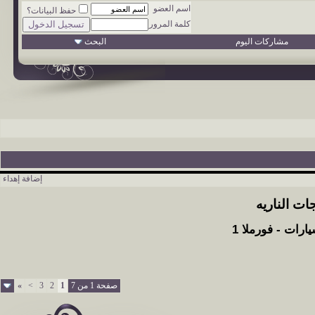
اسم العضو
حفظ البيانات؟
كلمة المرور
مشاركات اليوم
البحث
إضافة إهداء
ات الناريه
ارات - فورملا 1
صفحة 1 من 7
1
2
3
>
»