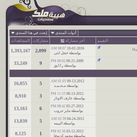
أدوات المنتدى
إبحث في هذا المنتدى
التقييم
آخر مشاركة
مشاركات
المشاهدات
08:07 AM
10-02-2016
رة
)
1,393,167
2,099
بواسطة
خجل انثى
09:02 PM
09-21-2009
33,249
9
بواسطة
ر11يق
01:05 AM
09-13-2012
16,055
5
بواسطة
مـحـمـد
11:53 PM
08-13-2012
8,910
3
بواسطة
عازف الاوتار
08:42 PM
05-27-2012
13,163
6
بواسطة
مايز جروب
02:59 AM
04-24-2012
13,839
5
بواسطة
الييمه
02:56 PM
03-12-2012
8,125
1
بواسطة
محمد كزنوفا