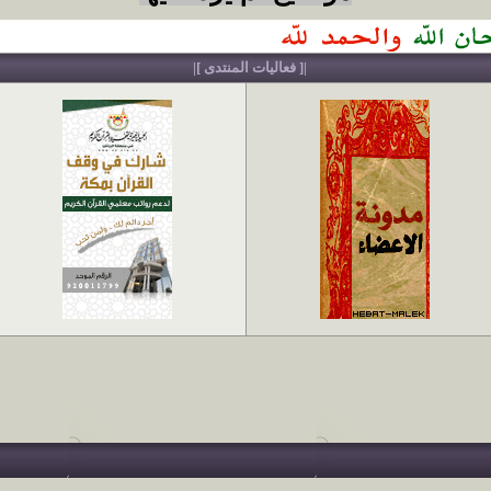
|[ فعاليات المنتدى ]|