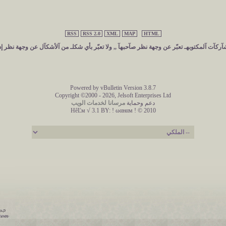
RSS
RSS 2.0
XML
MAP
HTML
ركآت آلمكتوبهـ تعبّر عن وجهة نظر صآحبهآ ,, ولا تعبّر بأي شكلـ من آلأشكآل عن وجهة نظر إد
Powered by vBulletin Version 3.8.7
Copyright ©2000 - 2026, Jelsoft Enterprises Ltd
دعم وحماية
مرسانا لخدمات الويب
HêĽм √ 3.1 BY:
! ωαнαм ! © 2010