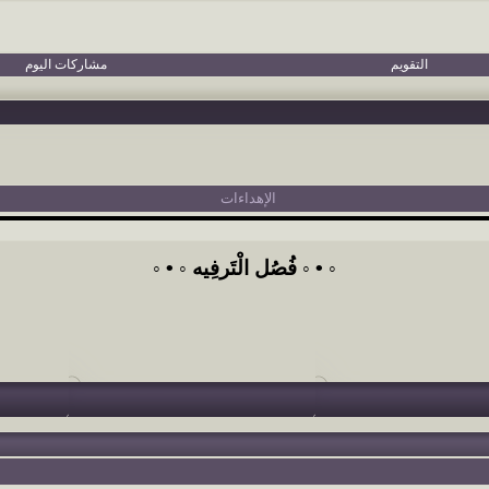
التقويم
مشاركات اليوم
الإهداءات
◦ • ◦ فُصُل الْتَرفِيه ◦ • ◦