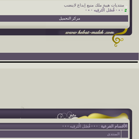
منتديات هيبة ملك منبع إبداع لاينضب
◦ • ◦ فُصُل الْتَرفِيه ◦ • ◦
مركز التحميل
الأقسام الفرعية
: ◦ • ◦ فُصُل الْتَرفِيه ◦ • ◦
المنتدى