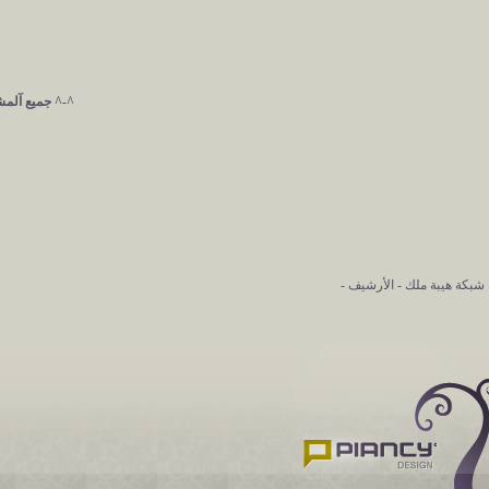
^-^ جميع آلمشآ
شبكة هيبة ملك
-
الأرشيف
-