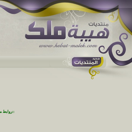
::روابط م