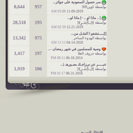
سر حصول السعودية على جوائز...
8,644
957
بواسطة
كوين369
05:08 AM
11-09-2019
[ .. ماذا لو .. ~] ماذا لو...
28,518
195
بواسطة
]ǁ[يـآإْسُـرٍ]ǁ[
02:59 AM
12-21-2019
إكِــــتشفو ا المَثـل من...
13,342
975
بواسطة
الهدوء الساحر
11:11 AM
04-14-2020
وصية للمسلمين في شهر رمضان -...
1,417
197
بواسطة
حروف الغلا
09:11 PM
06-18-2014
عبــــر عن مـزاجـك بصـورهـ (...
1,919
106
بواسطة
]ǁ[يـآإْسُـرٍ]ǁ[
01:17 PM
08-31-2018
الانتقال السريع