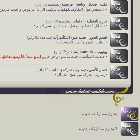
نكت - ضحك - وناسة - فرفشة
(يشاهده 53 زائر)
㋡. نتنفس هوآء النقآوهـ بقهقهآت بريئهـ.. الزعل مرِفوض والعتب مرفوع ㋡
خارِج التغطية - الالعاب
(يشاهده 89 زائر)
• ننتقآبل لـ/ نفلـهآ.. و نفل الحجـآج وننسى الهـم •
قسم الصور - فتنـة ضوء الـكآميرآت
(يشاهده 62 زائر)
• زوآيــآ الصور و أبعـآد العدسـآت •
يوتيوب - youtube
(يشاهده 12 زائر)
• حـديت الشآشه .. حيث بـآسم / وأخر حزين
[يمنع منعاً باتاً وضع مقاطع
قسم الأنمي - رُسـوم متحركه
(يشاهده 10 زائر)
•رسـوم متحركه من نسج الخيـآل •
يحتوي مشاركات جديدة
لا يحتوي مشاركات جديدة