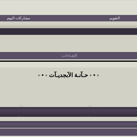
التقويم
مشاركات اليوم
الإهداءات
◦ • ◦ حـآنـة الآبجديـآت ◦ • ◦