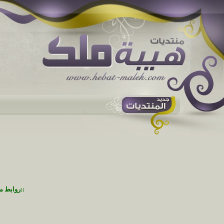
::روابط م