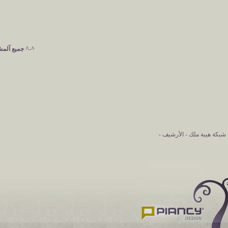
^-^ جميع آلمشآ
شبكة هيبة ملك
-
الأرشيف
-