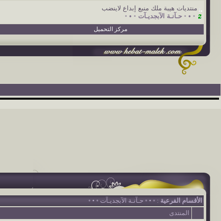
منتديات هيبة ملك منبع إبداع لاينضب
◦ • ◦ حـآنـة الآبجديـآت ◦ • ◦
مركز التحميل
الأقسام الفرعية
: ◦ • ◦ حـآنـة الآبجديـآت ◦ • ◦
المنتدى