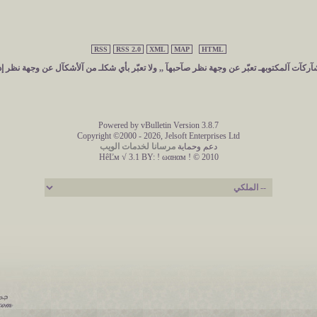
RSS
RSS 2.0
XML
MAP
HTML
ركآت آلمكتوبهـ تعبّر عن وجهة نظر صآحبهآ ,, ولا تعبّر بأي شكلـ من آلأشكآل عن وجهة نظر إد
Powered by vBulletin Version 3.8.7
Copyright ©2000 - 2026, Jelsoft Enterprises Ltd
دعم وحماية
مرسانا لخدمات الويب
HêĽм √ 3.1 BY:
! ωαнαм ! © 2010