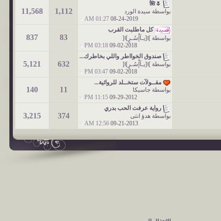
🌷🌺
11,568
1,112
بواسطة
سيدة الورد
01:27 AM
08-24-2019
كل ماطلبت القرب
837
83
بواسطة
]ǁ[يـآإْسُـرٍ]ǁ[
03:18 PM
09-02-2018
صندوق الخوااطر واللي بخاطرك...
5,121
632
بواسطة
]ǁ[يـآإْسُـرٍ]ǁ[
03:47 PM
09-02-2018
مقــولآت ستخــلد للروائية...
140
11
بواسطة
جاسيكا
11:15 PM
09-29-2012
رواية عرفت الحب بدري
3,215
374
بواسطة
هدؤ انثى
12:56 AM
09-21-2013