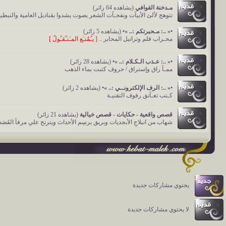
مـدخنة القوافي
(يشاهده 64 زائر)
تتوهج لألئ الأبيآت ونفحـآت الشعر بصوت يشدوا بقناديل العامية والنبطية
•« ..: مـحبرتكم :.. »•
(يشاهده 5 زائر)
محـراب قلم وتراتيل المحابر ..
[ يـُمٌنـَع المـَنـٌقـُولٌ ]
•« ..: عـذب الـكـلام :.. »•
(يشاهده 28 زائر)
ممـآ راق وإستراق / حروف كتبت بماء الذهب
•« ..: الرف الإلكترونــي :.. »•
(يشاهده 2 زائر)
كـتب تعـآنق رفوف التقنيـة
قصص واقعية - حكايات - قصص خيالية
(يشاهده 21 زائر)
شهاب من انبلاجِ الأبجديات وبريق يرسِم الأحداث ويترنح علىِ مرفأ القَصَ
يحتوي مشاركات جديدة
لا يحتوي مشاركات جديدة