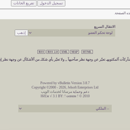
ه الصفحة.
الانتقال السريع
RSS
RSS 2.0
XML
MAP
HTML
ركآت آلمكتوبهـ تعبّر عن وجهة نظر صآحبهآ ,, ولا تعبّر بأي شكلـ من آلأشكآل عن وجهة نظر إد
Powered by vBulletin Version 3.8.7
Copyright ©2000 - 2026, Jelsoft Enterprises Ltd
دعم وحماية
مرسانا لخدمات الويب
HêĽм √ 3.1 BY:
! ωαнαм ! © 2010