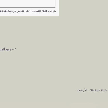
يتوجب عليك
التسجيل
حتى تتمكن من مشاهدة هذ
^-^ جميع آلمشآ
شبكة هيبة ملك
-
الأرشيف
-