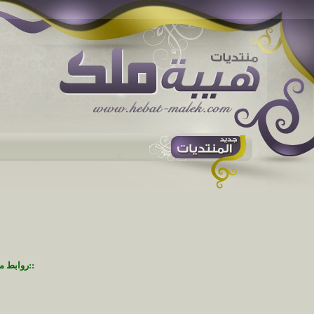
::روابط م