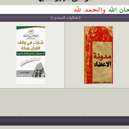
|[ فعاليات المنتدى ]|